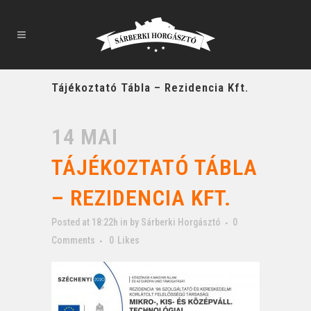
Tájékoztató Tábla – Rezidencia Kft.
14 MAI
TÁJÉKOZTATÓ TÁBLA
– REZIDENCIA KFT.
Posted at 18:22h
in
by
Sárberki Horgásztó
0
Comments
0
Likes