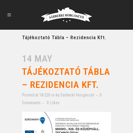
Tájékoztató Tábla – Rezidencia Kft.
14 MAY
TÁJÉKOZTATÓ TÁBLA
– REZIDENCIA KFT.
Posted at 18:22h
in
by
Sárberki Horgásztó
0
Comments
0
Likes