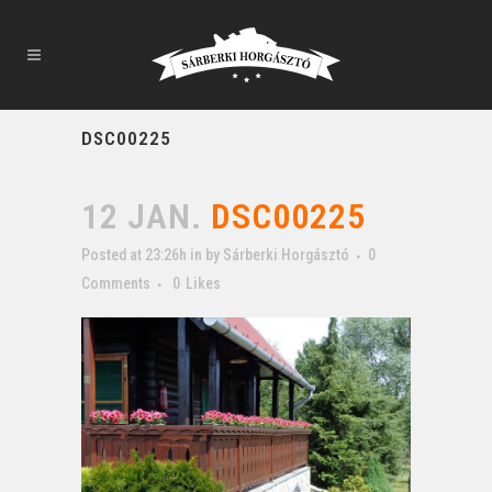
DSC00225
12 JAN.
DSC00225
Posted at 23:26h
in
by
Sárberki Horgásztó
0
Comments
0
Likes