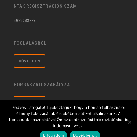
NTAK REGISZTRÁCIÓS SZÁM
EG23083779
FOGLALÁSRÓL
BŐVEBBEN
HORGÁSZATI SZABÁLYZAT
BŐVEBBEN
Kedves Látogató! Tájékoztatjuk, hogy a honlap felhasználói
élmény fokozásának érdekében sütiket alkalmazunk. A
honlapunk használatával Ön az adatkezelési tájékoztatónkat is
tudomásul veszi.
Általános üzleti feltételek
| © 2020 Sárberki Horgásztó és Szabadidőközpont |
Elfogadom
Bővebben...