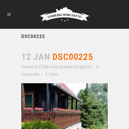
DSC00225
12 JAN
DSC00225
Posted at 23:26h
in
by
Sárberki Horgásztó
0
Comments
0
Likes