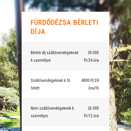
FÜRDŐDÉZSA BÉRLETI
DÍJA
Bérleti díj szállóvendégeknek
⠀30 000
6 személyre
Ft/24 óra
Szállóvendégeknek 6 fő
⠀4000 Ft/24
felett:
óra/fő
Nem szállóvendégeknek 6
⠀26 000
személyre
Ft/12 óra