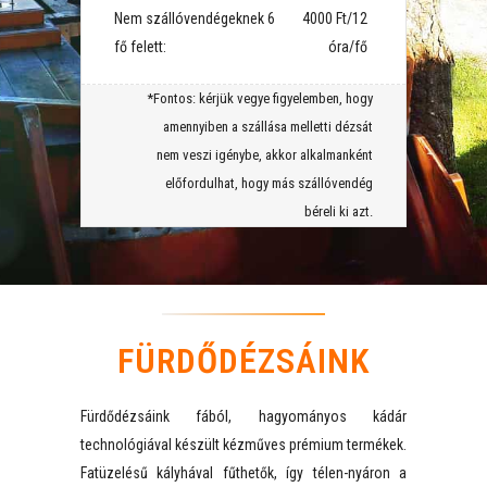
Nem szállóvendégeknek 6
⠀4000 Ft/12
fő felett:
óra/fő
*Fontos: kérjük vegye figyelemben, hogy
amennyiben a szállása melletti dézsát
nem veszi igénybe, akkor alkalmanként
előfordulhat, hogy más szállóvendég
béreli ki azt.
FÜRDŐDÉZSÁINK
Fürdődézsáink fából, hagyományos kádár
technológiával készült kézműves prémium termékek.
Fatüzelésű kályhával fűthetők, így télen-nyáron a