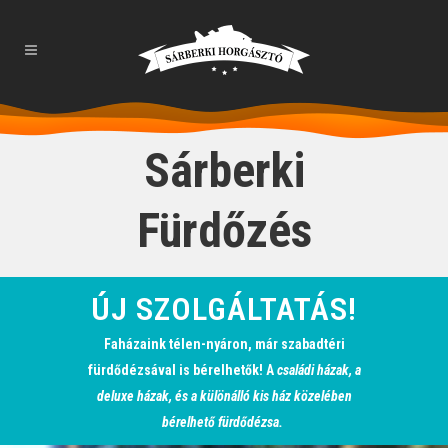
Sárberki
Fürdőzés
ÚJ SZOLGÁLTATÁS!
Faházaink télen-nyáron, már szabadtéri
fürdődézsával is bérelhetők! A
családi házak, a
deluxe házak, és a különálló kis ház közelében
bérelhető fürdődézsa.