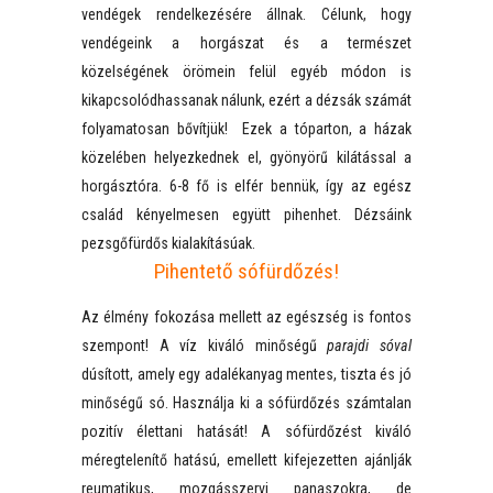
vendégek rendelkezésére állnak. Célunk, hogy
vendégeink a horgászat és a természet
közelségének örömein felül egyéb módon is
kikapcsolódhassanak nálunk, ezért a dézsák számát
folyamatosan bővítjük! Ezek a tóparton, a házak
közelében helyezkednek el, gyönyörű kilátással a
horgásztóra. 6-8 fő is elfér bennük, így az egész
család kényelmesen együtt pihenhet. Dézsáink
pezsgőfürdős kialakításúak.
Pihentető sófürdőzés!
Az élmény fokozása mellett az egészség is fontos
szempont! A víz kiváló minőségű
parajdi sóval
dúsított, amely egy adalékanyag mentes, tiszta és jó
minőségű só. Használja ki a sófürdőzés számtalan
pozitív élettani hatását! A sófürdőzést kiváló
méregtelenítő hatású, emellett kifejezetten ajánlják
reumatikus, mozgásszervi panaszokra, de