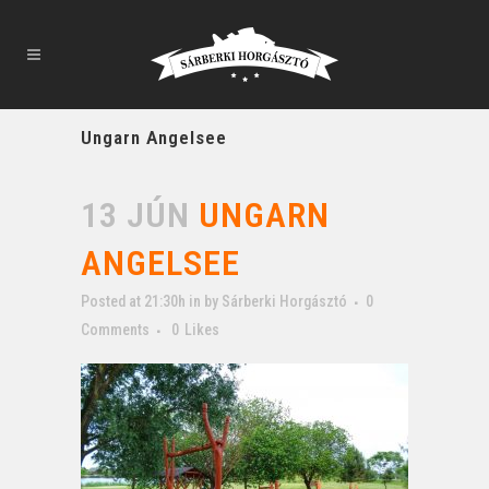
Ungarn Angelsee
13 JÚN
UNGARN
ANGELSEE
Posted at 21:30h
in
by
Sárberki Horgásztó
0
Comments
0
Likes