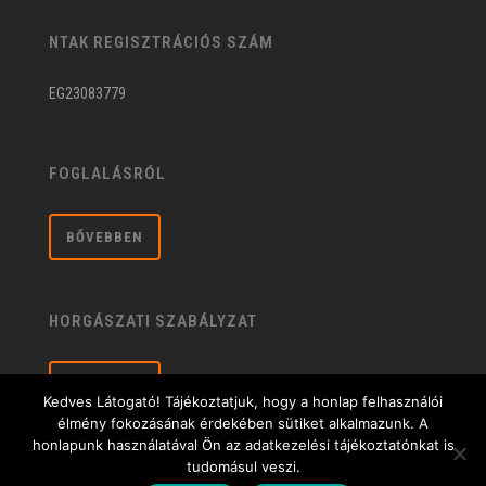
NTAK REGISZTRÁCIÓS SZÁM
EG23083779
FOGLALÁSRÓL
BŐVEBBEN
HORGÁSZATI SZABÁLYZAT
BŐVEBBEN
Kedves Látogató! Tájékoztatjuk, hogy a honlap felhasználói
élmény fokozásának érdekében sütiket alkalmazunk. A
honlapunk használatával Ön az adatkezelési tájékoztatónkat is
tudomásul veszi.
Általános üzleti feltételek
| © 2020 Sárberki Horgásztó és Szabadidőközpont |