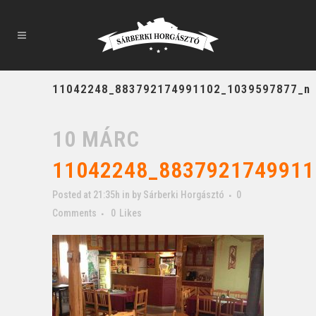
11042248_883792174991102_1039597877_n
10 MÁRC
11042248_8837921749911
Posted at 21:35h
in
by
Sárberki Horgásztó
0
Comments
0
Likes