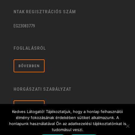
NTAK REGISZTRÁCIÓS SZÁM
EG23083779
FOGLALÁSRÓL
BŐVEBBEN
HORGÁSZATI SZABÁLYZAT
BŐVEBBEN
Kedves Látogató! Tájékoztatjuk, hogy a honlap felhasználói
élmény fokozásának érdekében sütiket alkalmazunk. A
honlapunk használatával Ön az adatkezelési tájékoztatónkat is
tudomásul veszi.
Általános üzleti feltételek
| © 2020 Sárberki Horgásztó és Szabadidőközpont |