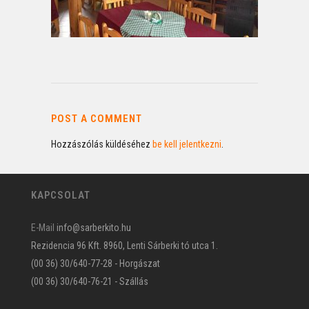
POST A COMMENT
Hozzászólás küldéséhez
be kell jelentkezni
.
KAPCSOLAT
E-Mail
info@sarberkito.hu
Rezidencia 96 Kft. 8960, Lenti Sárberki tó utca 1.
(00 36) 30/640-77-28 - Horgászat
(00 36) 30/640-76-21 - Szállás