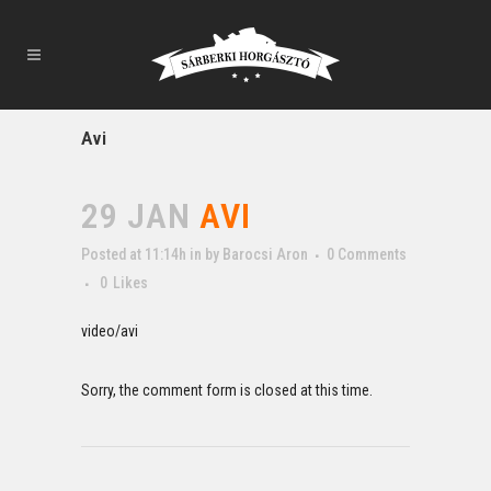
Avi
29 JAN
AVI
Posted at 11:14h
in
by
Barocsi Aron
0 Comments
0
Likes
video/avi
Sorry, the comment form is closed at this time.