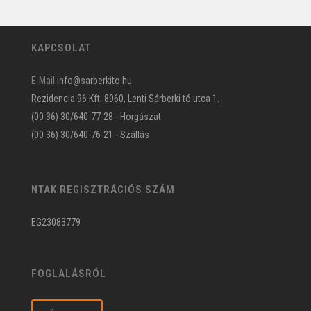
KAPCSOLAT
E-Mail
info@sarberkito.hu
Rezidencia 96 Kft. 8960, Lenti Sárberki tó utca 1.
(00 36) 30/640-77-28 - Horgászat
(00 36) 30/640-76-21 - Szállás
NTAK REGISZTRÁCIÓS SZÁM
EG23083779
FOGLALÁSRÓL