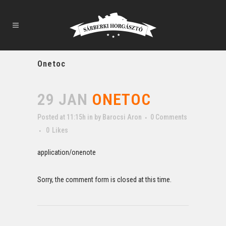
Onetoc
29 JAN
ONETOC
Posted at 11:15h
in
by
Barocsi Aron
0 Comments
0
Likes
application/onenote
Sorry, the comment form is closed at this time.