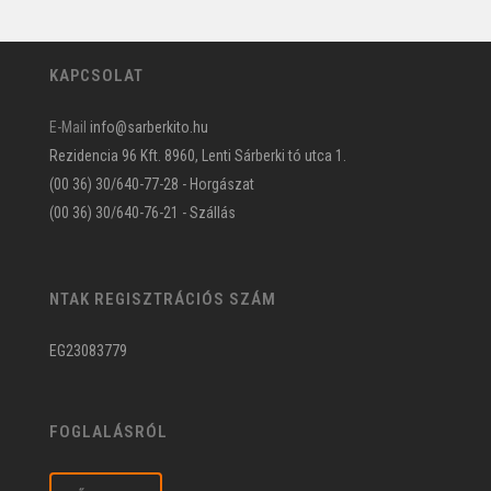
KAPCSOLAT
E-Mail
info@sarberkito.hu
Rezidencia 96 Kft. 8960, Lenti Sárberki tó utca 1.
(00 36) 30/640-77-28 - Horgászat
(00 36) 30/640-76-21 - Szállás
NTAK REGISZTRÁCIÓS SZÁM
EG23083779
FOGLALÁSRÓL