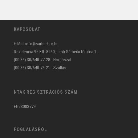
KAPCSOLAT
E-Mail
info@sarberkito.hu
Rezidencia 96 Kft. 8960, Lenti Sárberki tó utca 1.
(00 36) 30/640-77-28 - Horgászat
(00 36) 30/640-76-21 - Szállás
NTAK REGISZTRÁCIÓS SZÁM
EG23083779
FOGLALÁSRÓL