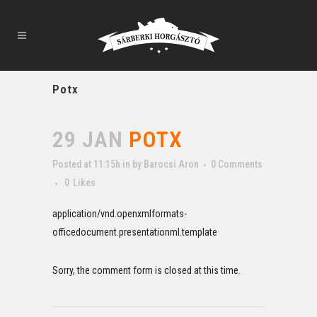
Potx
29 JAN
POTX
Posted at 11:15h
in
by
Barocsi Aron
0 Comments
0
Likes
application/vnd.openxmlformats-
officedocument.presentationml.template
Sorry, the comment form is closed at this time.