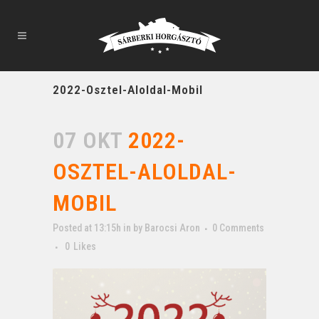
2022-Osztel-Aloldal-Mobil
07 OKT
2022-
OSZTEL-ALOLDAL-
MOBIL
Posted at 13:15h
in
by
Barocsi Aron
0 Comments
0
Likes